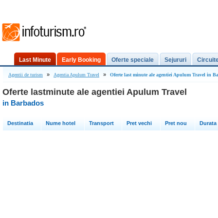
Last Minute
Early Booking
Oferte speciale
Sejururi
Circuit
»
»
Agentii de turism
Agentia Apulum Travel
Oferte last minute ale agentiei Apulum Travel in B
Oferte lastminute ale agentiei Apulum Travel
in Barbados
Destinatia
Nume hotel
Transport
Pret vechi
Pret nou
Durata