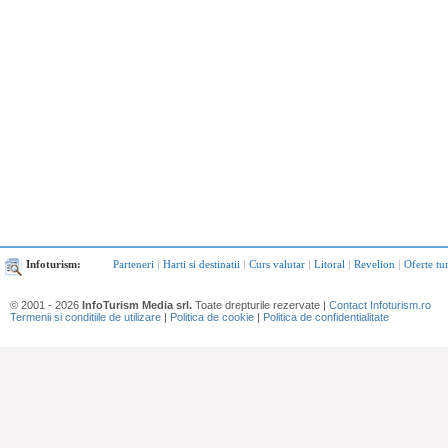
Infoturism:
Parteneri
|
Harti si destinatii
|
Curs valutar
|
Litoral
|
Revelion
|
Oferte tu
© 2001 - 2026
InfoTurism Media srl.
Toate drepturile rezervate |
Contact Infoturism.ro
Termenii si conditiile de utilizare
|
Politica de cookie
|
Politica de confidentialitate