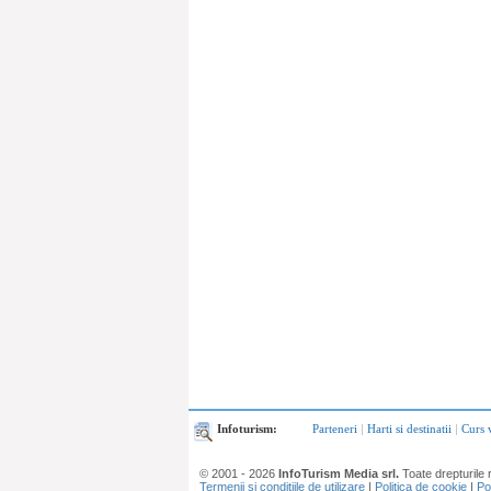
Infoturism:
Parteneri
|
Harti si destinatii
|
Curs 
© 2001 - 2026
InfoTurism Media srl.
Toate drepturile 
Termenii si conditiile de utilizare
|
Politica de cookie
|
Po