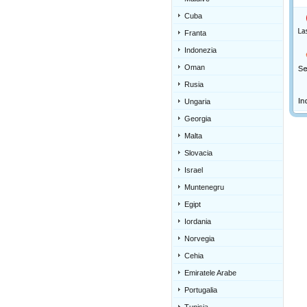
Cuba
Franta
Indonezia
Oman
Rusia
Ungaria
Georgia
Malta
Slovacia
Israel
Muntenegru
Egipt
Iordania
Norvegia
Cehia
Emiratele Arabe
Portugalia