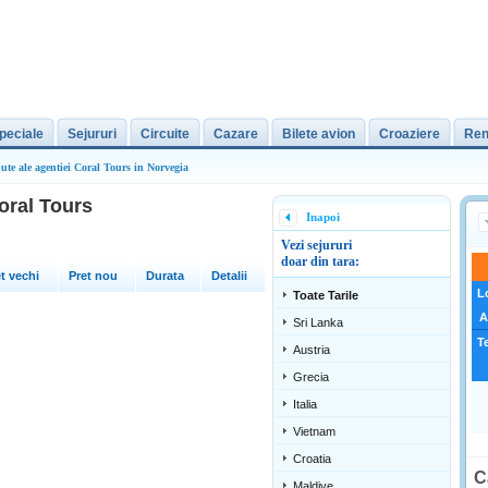
peciale
Sejururi
Circuite
Cazare
Bilete avion
Croaziere
Ren
nute ale agentiei Coral Tours in Norvegia
Coral Tours
Inapoi
Vezi sejururi
doar din tara:
t vechi
Pret nou
Durata
Detalii
L
Toate Tarile
A
Sri Lanka
T
Austria
Grecia
Italia
Vietnam
Croatia
C
Maldive