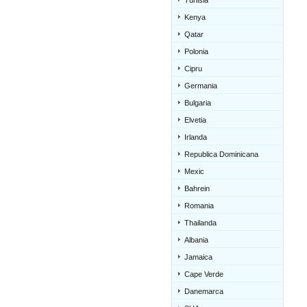
Tunisia
Kenya
Qatar
Polonia
Cipru
Germania
Bulgaria
Elvetia
Irlanda
Republica Dominicana
Mexic
Bahrein
Romania
Thailanda
Albania
Jamaica
Cape Verde
Danemarca