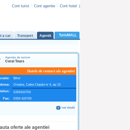
Cont turist
Cont agentie
Cont hotel
|
TurisMALL
t a car
Transport
Agentii
A
gentia de turism
Coral Tours
Datele de contact ale agentiei
ocatie:
Bihor
dresa:
Oradea, Calea Clujului nr 4, ap 15
elefon:
0359420750
Fax:
0359 420705
vezi detalii
auta oferte ale agentiei