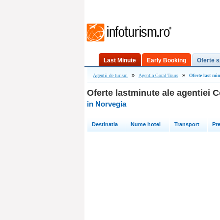
Last Minute
Early Booking
Oferte s
»
»
Agentii de turism
Agentia Coral Tours
Oferte last mi
Oferte lastminute ale agentiei 
in Norvegia
Destinatia
Nume hotel
Transport
Pre