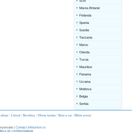
SUA
Marea Britanie
Finlanda
Spania
Suedia
Tanzania
Maroc
Olanda
Turcia
Mauritius
Panama
Ucraina
Moldova
Belgia
Serbia
valutar
|
Litoral
|
Revelion
|
Oferte turism
|
Rent a car
|
Bilete avion
|
rezervate |
Contact Infoturism.ro
litica de confidentialitate