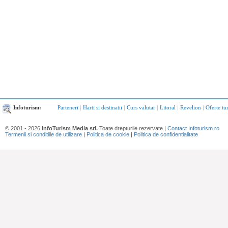
Infoturism:
Parteneri
|
Harti si destinatii
|
Curs valutar
|
Litoral
|
Revelion
|
Oferte tu
© 2001 - 2026
InfoTurism Media srl.
Toate drepturile rezervate |
Contact Infoturism.ro
Termenii si conditiile de utilizare
|
Politica de cookie
|
Politica de confidentialitate