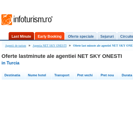
Last Minute
Early Booking
Oferte speciale
Sejururi
Circuit
»
»
Agentii de turism
Agentia NET SKY ONESTI
Oferte last minute ale agentiei NET SKY ONE
Oferte lastminute ale agentiei NET SKY ONESTI
in Turcia
Destinatia
Nume hotel
Transport
Pret vechi
Pret nou
Durata