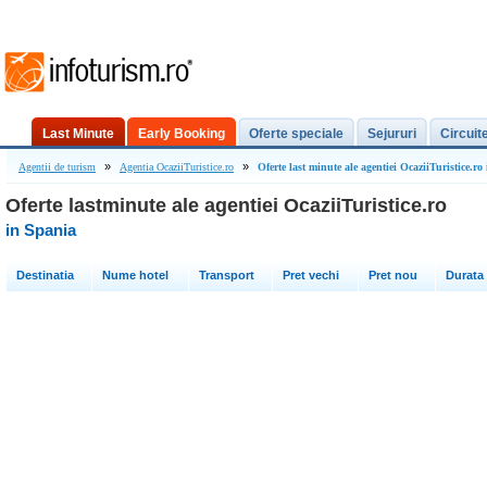
Last Minute
Early Booking
Oferte speciale
Sejururi
Circuit
»
»
Agentii de turism
Agentia OcaziiTuristice.ro
Oferte last minute ale agentiei OcaziiTuristice.ro
Oferte lastminute ale agentiei OcaziiTuristice.ro
in Spania
Destinatia
Nume hotel
Transport
Pret vechi
Pret nou
Durata