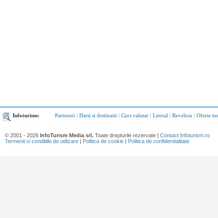
Infoturism:
Parteneri
|
Harti si destinatii
|
Curs valutar
|
Litoral
|
Revelion
|
Oferte tu
© 2001 - 2026
InfoTurism Media srl.
Toate drepturile rezervate |
Contact Infoturism.ro
Termenii si conditiile de utilizare
|
Politica de cookie
|
Politica de confidentialitate