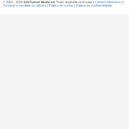
© 2001 - 2026
InfoTurism Media srl.
Toate drepturile rezervate |
Contact Infoturism.ro
Termenii si conditiile de utilizare
|
Politica de cookie
|
Politica de confidentialitate