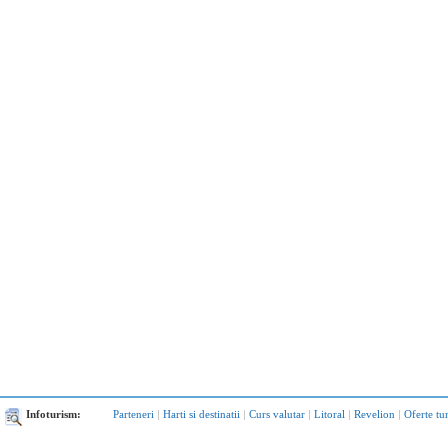
Infoturism:
Parteneri
|
Harti si destinatii
|
Curs valutar
|
Litoral
|
Revelion
|
Oferte tu