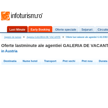
Last Minute
Early Booking
Oferte speciale
Sejururi
Circuit
»
»
Agentii de turism
Agentia GALERIA DE VACANTE
Oferte last minute ale agentiei GALE
Oferte lastminute ale agentiei GALERIA DE VACAN
in Austria
Destinatia
Nume hotel
Transport
Pret vechi
Pret nou
Durata