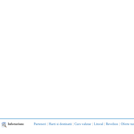
Infoturism:
Parteneri
|
Harti si destinatii
|
Curs valutar
|
Litoral
|
Revelion
|
Oferte tu