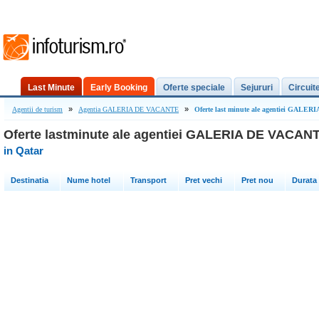
Last Minute
Early Booking
Oferte speciale
Sejururi
Circuit
»
»
Agentii de turism
Agentia GALERIA DE VACANTE
Oferte last minute ale agentiei GALE
Oferte lastminute ale agentiei GALERIA DE VACAN
in Qatar
Destinatia
Nume hotel
Transport
Pret vechi
Pret nou
Durata