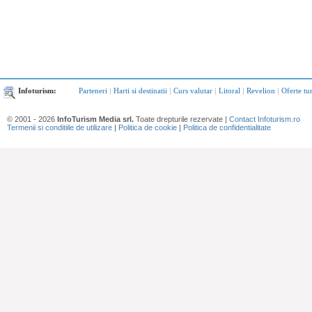
Infoturism:
Parteneri
|
Harti si destinatii
|
Curs valutar
|
Litoral
|
Revelion
|
Oferte tu
© 2001 - 2026
InfoTurism Media srl.
Toate drepturile rezervate |
Contact Infoturism.ro
Termenii si conditiile de utilizare
|
Politica de cookie
|
Politica de confidentialitate