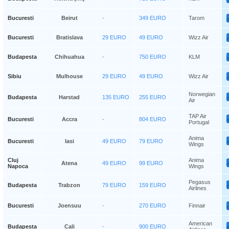
Bucuresti
Beirut
-
349 EURO
Tarom
Bucuresti
Bratislava
29 EURO
49 EURO
Wizz Air
Budapesta
Chihuahua
-
750 EURO
KLM
Sibiu
Mulhouse
29 EURO
49 EURO
Wizz Air
Norwegian
Budapesta
Harstad
135 EURO
255 EURO
Air
TAP Air
Bucuresti
Accra
-
804 EURO
Portugal
Anima
Bucuresti
Iasi
49 EURO
79 EURO
Wings
Cluj
Anima
Atena
49 EURO
99 EURO
Napoca
Wings
Pegasus
Budapesta
Trabzon
79 EURO
159 EURO
Airlines
Bucuresti
Joensuu
-
270 EURO
Finnair
American
Budapesta
Cali
-
900 EURO