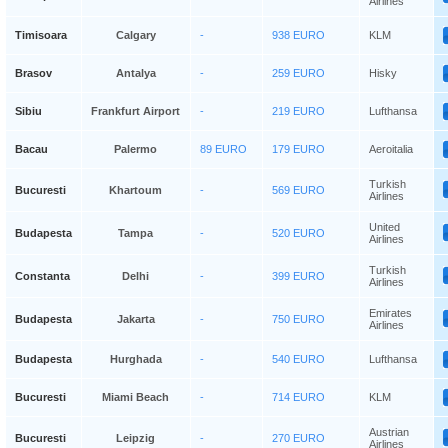
Airlines
Timisoara
Calgary
-
938 EURO
KLM
Brasov
Antalya
-
259 EURO
Hisky
Sibiu
Frankfurt Airport
-
219 EURO
Lufthansa
Bacau
Palermo
89 EURO
179 EURO
Aeroitalia
Turkish
Bucuresti
Khartoum
-
569 EURO
Airlines
United
Budapesta
Tampa
-
520 EURO
Airlines
Turkish
Constanta
Delhi
-
399 EURO
Airlines
Emirates
Budapesta
Jakarta
-
750 EURO
Airlines
Budapesta
Hurghada
-
540 EURO
Lufthansa
Bucuresti
Miami Beach
-
714 EURO
KLM
Austrian
Bucuresti
Leipzig
-
270 EURO
Airlines