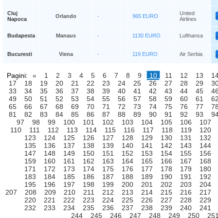
Cluj
United
Orlando
-
965 EURO
Napoca
Airlines
Budapesta
Manaus
-
1130 EURO
Lufthansa
Bucuresti
Viena
-
119 EURO
Air Serbia
Pagini:
«
1
2
3
4
5
6
7
8
9
10
11
12
13
1
17
18
19
20
21
22
23
24
25
26
27
28
29
3
33
34
35
36
37
38
39
40
41
42
43
44
45
4
49
50
51
52
53
54
55
56
57
58
59
60
61
6
65
66
67
68
69
70
71
72
73
74
75
76
77
7
81
82
83
84
85
86
87
88
89
90
91
92
93
9
97
98
99
100
101
102
103
104
105
106
107
110
111
112
113
114
115
116
117
118
119
120
123
124
125
126
127
128
129
130
131
132
135
136
137
138
139
140
141
142
143
144
147
148
149
150
151
152
153
154
155
156
159
160
161
162
163
164
165
166
167
168
171
172
173
174
175
176
177
178
179
180
183
184
185
186
187
188
189
190
191
192
195
196
197
198
199
200
201
202
203
204
207
208
209
210
211
212
213
214
215
216
217
220
221
222
223
224
225
226
227
228
229
232
233
234
235
236
237
238
239
240
241
244
245
246
247
248
249
250
25