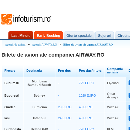
Last Minute
Early Booking
Oferte speciale
Sejururi
Circuit
»
»
Agentii de turism
Agentia AIRWAY.RO
Bilete de avion ale agentie AIRWAY.RO
Bilete de avion ale companiei AIRWAY.RO
Compania
Plecare
Destinatia
Pret dus
Pret dus/intors
D
aeriana
Mombasa
Bucuresti
-
729 EURO
Flydubai
Bamburi Beach
Qatar
Bucuresti
Sydney
-
1029 EURO
Airways
Oradea
Fiumicino
29 EURO
49 EURO
Wizz Air
Iasi
Istanbul
24 EURO
49 EURO
Wizz Air
Budapesta
Helena (mt)
-
720 EURO
KLM